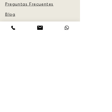
Preguntas Frecuentes
Blog
INFORMACIÓN
CLIENTE:
Política de
Reservas
Normas e
Información
Código de
Conducta
Recompen
sas por