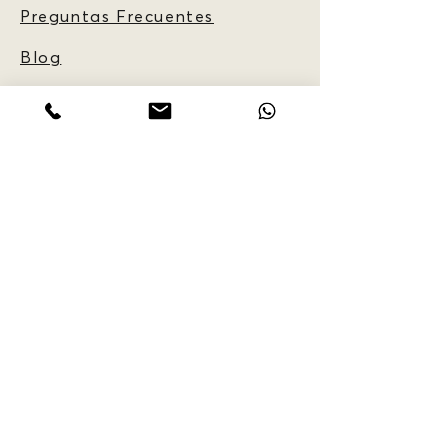
Preguntas Frecuentes
Blog
INFORMACIÓN
CLIENTE:
Política de
Reservas
Normas e
Información
Código de
Conducta
Recompen
sas por