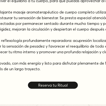
olver el equilibrio a tu cuerpo, para que puedas aprovechar a
lajante masaje aromaterapéutico de cuerpo completo utiliza
restaurar tu sensación de bienestar. Se presta especial atenci
fectadas por permanecer sentado durante mucho tiempo y por 
 rigidez, mejoran la circulación y despiertan el cuerpo después
 reflexología profundamente reparadora: acupresión localizada
cir la sensación de pesadez y favorecer el reequilibrio de todo
ablecer tu ritmo interno y promover una profunda relajación y cl
enovado, con más energía y listo para disfrutar plenamente de M
ués de un largo trayecto.
Reserva tu Ritual